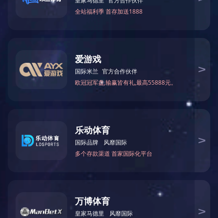
联系方式
客户留言
乐竞网页版登录入口
公司简介
荣誉资质
企业资质
企业专利
企业荣誉
企业业绩
市政工程业绩
公路工程业绩
乐竞网页版登录入口-乐竞
（中国）
水利工程业绩
房建工程业绩
业绩展示
乐竞网页版登录入口
乐竞网页版登录入口
业内动态
乐竞网页版登录入口-乐竞（中国）
联系方式
客户留言

乐竞网页版登录入口