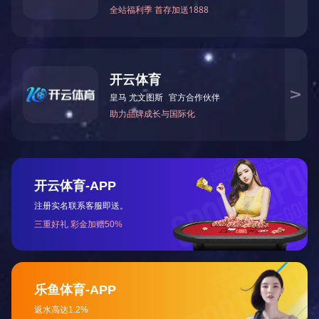
公司简介
荣誉资质

企业资质
企业专利
企业荣誉
企业业绩

市政工程业绩
公路工程业绩
乐竞网页版登录入口-乐竞
（中国）
水利工程业绩
房建工程业绩
业绩展示
乐竞网页版登录入口

乐竞网页版登录入口
业内动态
乐竞网页版登录入口-乐竞（中国）

联系方式
客户留言

市政工程
公路工程
房建工程