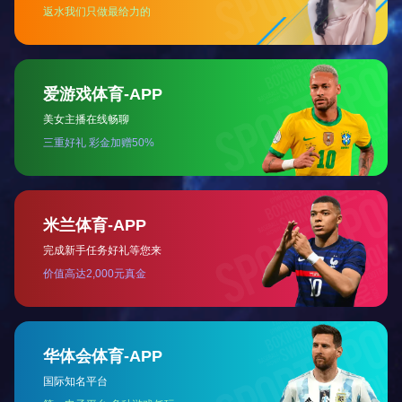
当前位置：
乐竞网页版登录入口
/
荣誉资质
/
企业荣誉
/
2014-2015年龙岩市建筑业先进企业
2014-2015年龙岩市建筑业先进
企业
工程描述
参数
扫二维码用手机看
未找到相应参数组，请于后台属性模板中添加
上一个