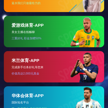
当前位置：
乐竞网页版登录入口
/
业绩展示
/
房建工程
宁德市蕉城区金涵卫生院项目
宁德市蕉城区金涵卫生院项目
Details
综合利用产品及配方泥加工项目（一期）
综合利用产品及配方泥加工项目（一期）
Details
上杭工业园区三期标准厂房建设项目
上杭工业园区三期标准厂房建设项目
Details
上杭城发首苑
上杭城发首苑