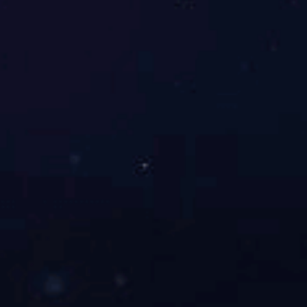
微信公众号
扫一扫关注微信公众号
ONLINE MESSAGE
联系方式
留言应用名称：
客户留言
描述：
*
留言内容：
姓名：
性别：
男
女
手机：