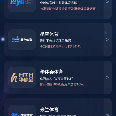
企业业绩
市政工程业绩
公路工程业绩
乐竞网页版登录入口-乐竞（中国）
水利工程业绩
房建工程业绩
业绩展示
乐竞网页版登录入口

乐竞网页版登录入口
乐竞网页版登录入口
业内动态
乐竞网页版登录入口-乐竞（中国）

乐竞网页版登录入口-乐竞（中国）