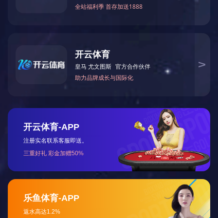
公司简介
荣誉资质

企业资质
企业专利
企业荣誉
企业业绩

市政工程业绩
公路工程业绩
乐竞网页版登录入口-乐竞
（中国）
水利工程业绩
房建工程业绩
业绩展示
乐竞网页版登录入口

乐竞网页版登录入口
业内动态
乐竞网页版登录入口-乐竞（中国）

联系方式
客户留言

市政工程
公路工程
房建工程