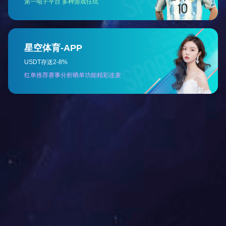
Details
济宁运河钢材大市场房屋工程
济宁运河钢材大市场房屋工程
Details
鑫竹海材料库工程
鑫竹海材料库工程
Details
福建省长汀职业中专学校区域性实训中心建设项目
福建省长汀职业中专学校区域性实训中心建设项目
Details
永定县寨下保障性住房10#、11#、12#、17#楼及2号、3号地下
室工程
永定县寨下保障性住房10#、11#、12#、17#楼及2号、3号地下
室工程
Details
滨湖卓越城文华园一期项目11号楼科研楼办公室内装饰工程