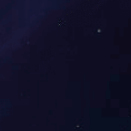
滨湖卓越城文华园一期项目11号楼科研楼办公室内装饰工程
Details
上一页
1
2
下一页
CONTACT INFORMATION
联系方式
福建省龙岩市新罗区东肖镇龙腾南路14号珠江大厦7层701室
0597-2336139
382955834@qq.com
WEBSITE QR CODE
网站二维码
扫一扫进入网站