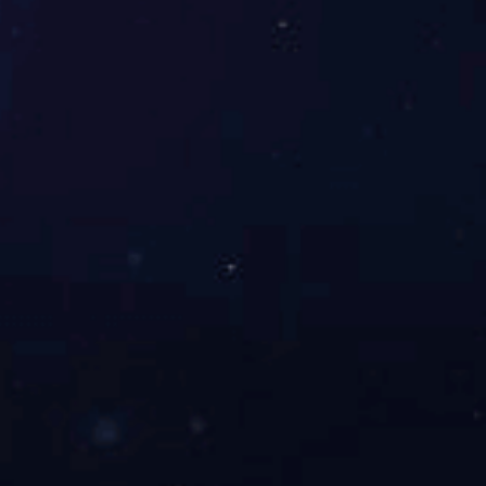
ONLINE MESSAGE
联系方式
留言应用名称：
客户留言
描述：
*
留言内容：
姓名：
性别：
男
女
手机：
电话：