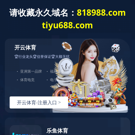
乐竞网页版登录入口
乐竞网页版登录入口
公司简介
荣誉资质

荣誉资质
企业资质
企业专利
企业荣誉
企业业绩
