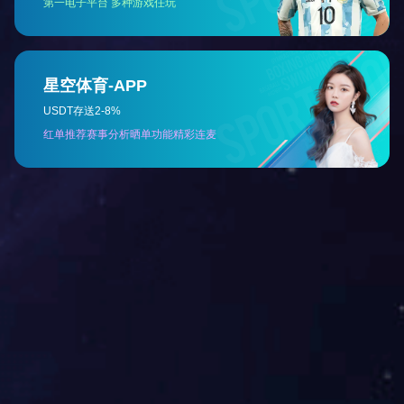
2018-2019龙岩上守合同重信用企业
下一个
2014-2015年龙岩市建筑业先进企业
CONTACT INFORMATION
联系方式
福建省龙岩市新罗区东肖镇龙腾南路14号珠江大厦7层701室
0597-2336139
382955834@qq.com
WEBSITE QR CODE
网站二维码
扫一扫进入网站
微信公众号
扫一扫关注微信公众号