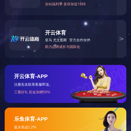
公司简介
荣誉资质

企业资质
企业专利
企业荣誉
企业业绩

市政工程业绩
公路工程业绩
乐竞网页版登录入口-乐竞
（中国）
水利工程业绩
房建工程业绩
业绩展示
乐竞网页版登录入口

乐竞网页版登录入口
业内动态
乐竞网页版登录入口-乐竞（中国）

联系方式
客户留言

市政工程
公路工程
房建工程