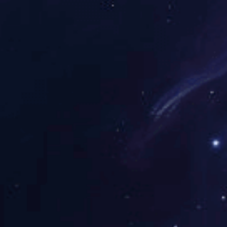
荣誉资质

企业资质
企业专利
企业荣誉
企业业绩

市政工程业绩
公路工程业绩
乐竞网页版登录入口-乐竞
业绩展示
乐竞网页版登录入口

乐竞网页版登录入口
业内动态
乐竞网页版登录入口-乐竞（中国）

联系方式
客户留言

市政工程
公路工程
房建工程
当前位置：
乐竞网页版登录入口