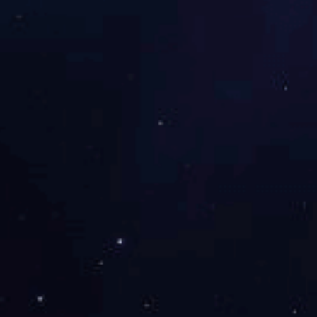
ONLINE MESSAGE
联系方式
留言应用名称：
客户留言
描述：
*
留言内容：
姓名：
性别：
男
女
手机：
电话：
传真：