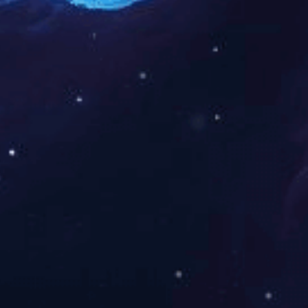
永定县寨下保障性住房10#、11#、12#、17#楼及2号、3号地
CONTACT INFORMATION
联系方式
福建省龙岩市新罗区东肖镇龙腾南路14号珠江大厦7层701室
0597-2336139
382955834@qq.com
WEBSITE QR CODE
网站二维码
扫一扫进入网站
微信公众号
扫一扫关注微信公众号