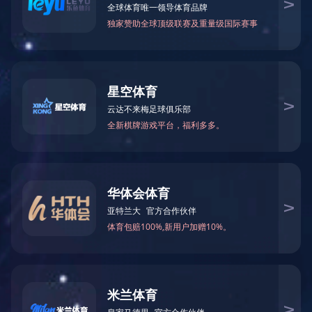
企业业绩
市政工程业绩
公路工程业绩
乐竞网页版登录入口-乐竞（中国）
水利工程业绩
房建工程业绩
业绩展示
乐竞网页版登录入口

乐竞网页版登录入口
乐竞网页版登录入口
业内动态
乐竞网页版登录入口-乐竞（中国）

乐竞网页版登录入口-乐竞（中国）