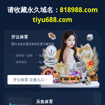
乐竞网页版登录入口
乐竞网页版登录入口
公司简介
荣誉资质

荣誉资质
企业资质
企业专利
企业荣誉
企业业绩
