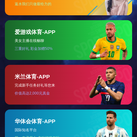
当前位置：
乐竞网页版登录入口
/
荣誉资质
/
企业专利
/
专利
专利
工程描述
参数
扫二维码用手机看
未找到相应参数组，请于后台属性模板中添加
上一个
专利
下一个