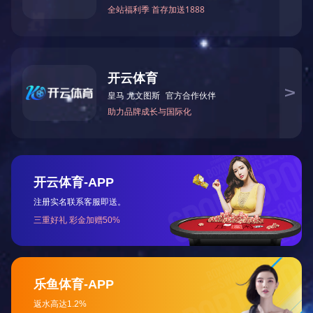
公司简介
荣誉资质

企业资质
企业专利
企业荣誉
企业业绩

市政工程业绩
公路工程业绩
乐竞网页版登录入口-乐竞
（中国）
水利工程业绩
房建工程业绩
业绩展示
乐竞网页版登录入口

乐竞网页版登录入口
业内动态
乐竞网页版登录入口-乐竞（中国）

联系方式
客户留言

市政工程
公路工程
房建工程