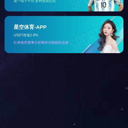
专利
CONTACT INFORMATION
联系方式
福建省龙岩市新罗区东肖镇龙腾南路14号珠江大厦7层701室
0597-2336139
382955834@qq.com
WEBSITE QR CODE
网站二维码
扫一扫进入网站
微信公众号
扫一扫关注微信公众号