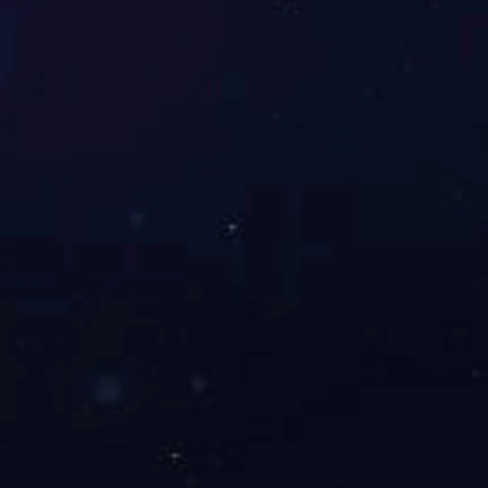
ONLINE MESSAGE
联系方式
留言应用名称：
客户留言
描述：
*
留言内容：
姓名：
性别：
男
女
手机：
电话：
传真：
邮箱：