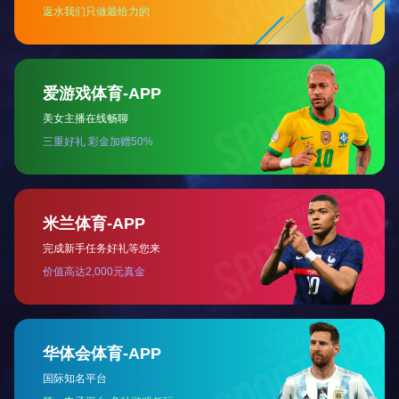
当前位置：
乐竞网页版登录入口
/
荣誉资质
/
企业专利
/
专利
专利
工程描述
参数
扫二维码用手机看
未找到相应参数组，请于后台属性模板中添加
上一个
专利
下一个