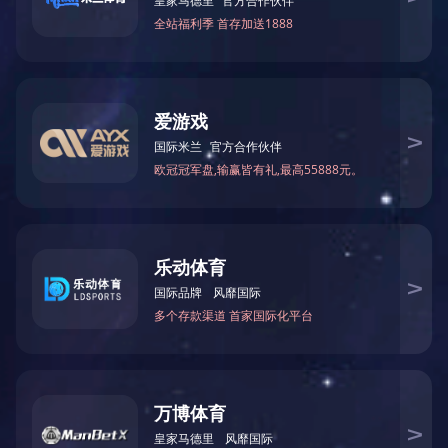
联系方式
客户留言
乐竞网页版登录入口
公司简介
荣誉资质
企业资质
企业专利
企业荣誉
企业业绩
市政工程业绩
公路工程业绩
乐竞网页版登录入口-乐竞
（中国）
水利工程业绩
房建工程业绩
业绩展示
乐竞网页版登录入口
乐竞网页版登录入口
业内动态
乐竞网页版登录入口-乐竞（中国）
联系方式
客户留言

乐竞网页版登录入口