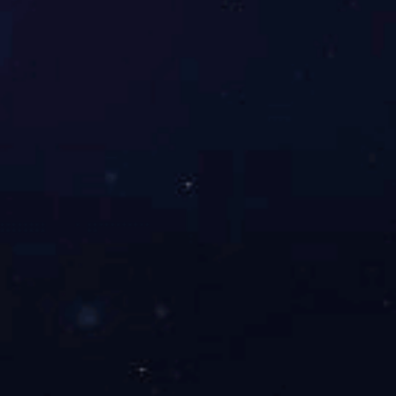
ONLINE MESSAGE
联系方式
留言应用名称：
客户留言
描述：
*
留言内容：
姓名：
性别：
男
女
手机：
电话：
传真：
邮箱：