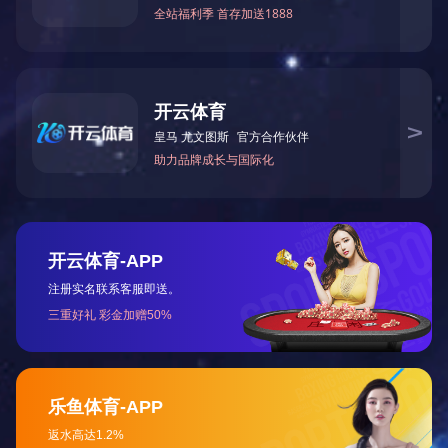
公司简介
荣誉资质

企业资质
企业专利
企业荣誉
企业业绩

市政工程业绩
公路工程业绩
乐竞网页版登录入口-乐竞
（中国）
水利工程业绩
房建工程业绩
业绩展示
乐竞网页版登录入口

乐竞网页版登录入口
业内动态
乐竞网页版登录入口-乐竞（中国）

联系方式
客户留言

市政工程
公路工程
房建工程