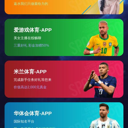
当前位置：
乐竞网页版登录入口
/
荣誉资质
/
企业专利
/
专利
专利
工程描述
参数
扫二维码用手机看
未找到相应参数组，请于后台属性模板中添加
上一个
专利
下一个